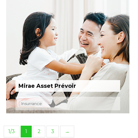
Mirae Asset Prévoir
Insurrance
1/3
1
2
3
→