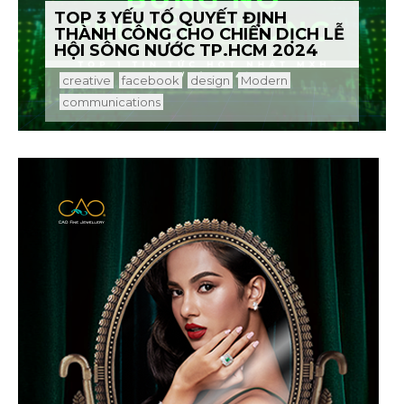
TOP 3 YẾU TỐ QUYẾT ĐỊNH
THÀNH CÔNG CHO CHIẾN DỊCH LỄ
HỘI SÔNG NƯỚC TP.HCM 2024
creative
facebook
design
Modern
communications
Dịch vụ tài chính của TFSVN hiện đang cạnh
tranh với khá nhiều đối thủ là các công ty tài
chính, dịch vụ tài chính thuộc các ngân hàng.
Đòi hỏi TFSVN không chỉ cung cấp đa dạng sản
phẩm, mà các sản phẩm khi được truyền thông
cần phải thu hút, thể hiện sự chỉn chu và chuyên
nghiệp nhất.