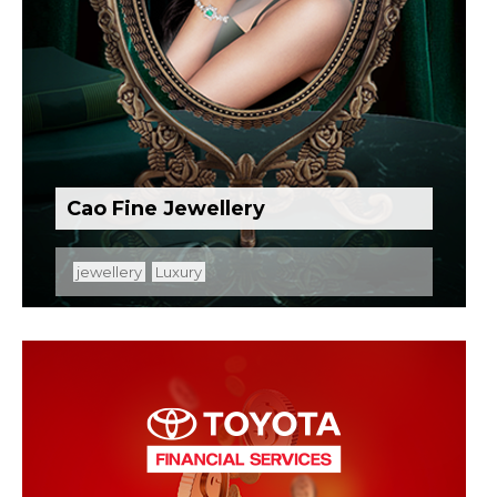
Cao Fine Jewellery
jewellery
Luxury
Nous là đơn vị tiên phong trong lĩnh vực thời
trang dành cho bé sơ sinh, với hệ thống nhà phân
phối và đại lý có mặt trên toàn quốc.