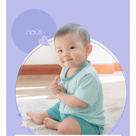
Với nguồn cảm hứng từ vẻ đẹp tinh nguyên
cùng năng lượng tình yêu của nữ thần Hera -
hiện thân của quyền uy và nhan sắc cho phái
đẹp, hoa hậu doanh nhân Lý Thiên Nương đã
kiến tạo nên Zehera Beauty & Spa - nơi những
người phụ nữ hiện đại có thể đến để thư giãn và
dành cho bản thân những phương pháp chăm
sóc sắc đẹp từ những phương pháp mới nhất.