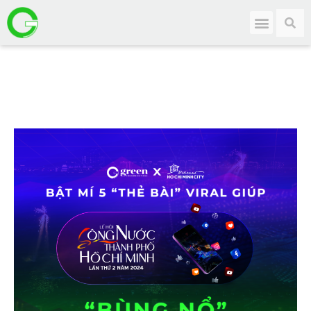
Khởi nguồn từ niềm tin mãnh liệt vào tài năng
chế tác tinh xảo của bậc thầy nghệ nhân kim
hoàn Việt, vào sức sáng tạo nghệ thuật không
ngừng của thế hệ thiết kế trẻ đương đại,
Madame CAO đã từng bước dẫn dắt giấc mơ
CAO Fine Jewellery đến với hiện thực – một
thương hiệu trang sức cao cấp dẫn đầu, mang
những giá trị và tinh thần riêng biệt của người
Việt.