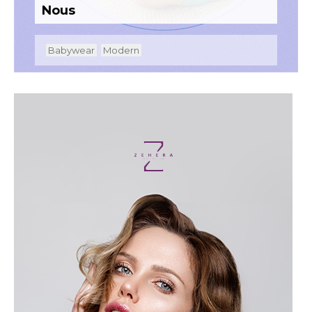
Nous
Babywear
Modern
CÔNG TY BẢO HIỂM NHÂN THỌ MIRAE ASSET
PRÉVOIR Là thành viên của Công ty bảo hiểm
nhân thọ Mirae Asset (Hàn Quốc) và Tập đoàn
Prévoir (Pháp), Mirae Asset Prévoir là công ty
bảo hiểm nhân thọ hàng đầu, cung cấp tập hợp
các giải pháp tài chính toàn diện và bền vững
cho khách hàng và đối tác.